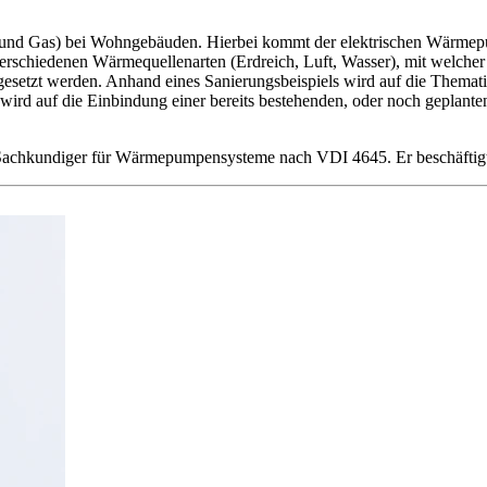
Öl und Gas) bei Wohngebäuden. Hierbei kommt der elektrischen Wärmep
verschiedenen Wärmequellenarten (Erdreich, Luft, Wasser), mit welc
setzt werden. Anhand eines Sanierungsbeispiels wird auf die Thema
s wird auf die Einbindung einer bereits bestehenden, oder noch gepla
d Sachkundiger für Wärmepumpensysteme nach VDI 4645. Er beschäftig