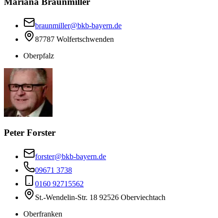
Mariana Braunmiller
braunmiller@bkb-bayern.de
87787 Wolfertschwenden
Oberpfalz
Peter Forster
forster@bkb-bayern.de
09671 3738
0160 92715562
St.-Wendelin-Str. 18 92526 Oberviechtach
Oberfranken