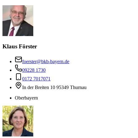
Klaus Förster
foerster@bkb-bayern.de
09228 1730
0172 7017071
In der Breiten 10 95349 Thurnau
Oberbayern