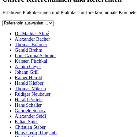
Erfahrene Praktikerinnen und Praktiker für Ihre kommunale Kompete
Dr. Mathias Abbé
Alexander Bächer
Thomas Böhmer
Gerald Brehm
Lars Czuma-Schmidt
Karsten Fischkal
Achim Geyer
Johann Grill
Rainer Herold
Harald Kleiber
Thomas Miksch
Rüdiger Neubauer
Harald Portele
Hans Schaller
Gabriele Sehorz
Alexander Seidl
Kilian Spies
Christian Staber
Hans-Georg Unglaub