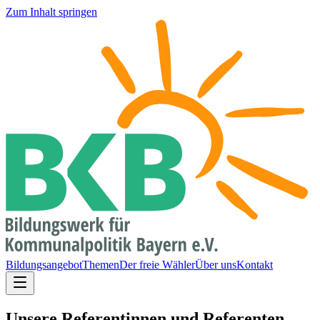
Zum Inhalt springen
Bildungsangebot
Themen
Der freie Wähler
Über uns
Kontakt
Unsere Referentinnen und Referenten​​​​‌ ‍ ​‍​‍‌‍ ‌ ​‍‌‍‍‌‌‍‌ ‌‍‍‌‌‍ ‍​‍​‍​ ‍‍​‍​‍‌‍‌​‌‍​‌‌ ‌​‌‍ ‌‍​ ‌‍ ‌‌ ​ ​‍ ‍‌‍​ ‌‍ ‌‍ ‌​‍​‍​‍ ​​‍​‍‌‍‍​‌ ​‍‌‍‌‌‌‍‌‍​‍​‍​ ‍‍​‍​‍‌‍‍​‌ ‌​‌ ‌​‌ ​​‌ ​ ​ ‍‍​‍ ​‍ ‌ ‌ ‌‍‌‌‌‍​‍‌ ​ ‌‍‍‌‌ ‌​‌‍‌‌​‍ ‍‌‍​‌‌‍‌​‌‍ ‌‌‍‍‌‌‍ ‍​‍ ‍‌‍‌​‌‍​‌‌ ‌​‌‍ ‌‍​ ‌‍ ‌‌ ​ ​‍ ‍‌‍​ ‌‍ ‌‍ ‌​‍ ‌‍‌‌‌‍‌​‌‍‍‌‌ ‌​‌‍ ‌ ​‍​‍ ‌‍‍‌‌ ‌​‌‍‌‌‌‍ ‌‌‌ ‌ ‌​‌ ‍‌‌ ​​‌‍‌‌‌ ​ ​‍ ‌​‌‍‌‌‍​​ ‌ ‌​‌‍‌‍​‍‌​‌‌‌‌‍‌​ ​‍‌‌​ ​ ‍​​‍ ‌‌‍‍ ‌ ‍​‌‍‌​‌‍‌‍​ ‌‌‌​​‍‌​‌​‌‍‍‌‌ ‍‍‌​‍ ‌‍‌ ​‍ ‌‍‍‌‌ ‌​‌‍‌‌‌‍ ‌‌ ​ ​‍ ‌‍​‌​ ‌ ‌‍‌ ‌​‌ ​ ‍​​ ‌ ‌ ​ ‌​‍‍‌‌​‌‌ ‍‍​‍ ‌​ ‌ ​ ‌ ‌ ‌​‌‌‍​‌‌‍​​ ‌ ‌‌‌​​ ‍‌‌​‍‌​ ‌ ‌‍‌ ​‍ ‌‍‌‌‌‍‌​‌‍‍‌‌ ‌​​‍​ ‌‍‌‍‌‍‍‌‌‍‌‌‌‍ ​‌‍‌​‌‌​​‌‍​‌‌ ‌​‌‍‍​​ ‌‌‍​‍‌‍ ‌‍‌​‌ ‍‌​‍ ‍​ ​ ​‍ ‍‌‍‍​‌‍‌‌‌‍​‌‌‍‌​‌‍‍‌‌‍ ‍‌‍‌ ​‍​‍‌ ‌