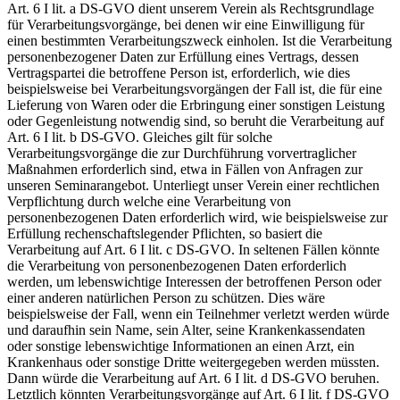
Art. 6 I lit. a DS-GVO dient unserem Verein als Rechtsgrundlage
für Verarbeitungsvorgänge, bei denen wir eine Einwilligung für
einen bestimmten Verarbeitungszweck einholen. Ist die Verarbeitung
personenbezogener Daten zur Erfüllung eines Vertrags, dessen
Vertragspartei die betroffene Person ist, erforderlich, wie dies
beispielsweise bei Verarbeitungsvorgängen der Fall ist, die für eine
Lieferung von Waren oder die Erbringung einer sonstigen Leistung
oder Gegenleistung notwendig sind, so beruht die Verarbeitung auf
Art. 6 I lit. b DS-GVO. Gleiches gilt für solche
Verarbeitungsvorgänge die zur Durchführung vorvertraglicher
Maßnahmen erforderlich sind, etwa in Fällen von Anfragen zur
unseren Seminarangebot. Unterliegt unser Verein einer rechtlichen
Verpflichtung durch welche eine Verarbeitung von
personenbezogenen Daten erforderlich wird, wie beispielsweise zur
Erfüllung rechenschaftslegender Pflichten, so basiert die
Verarbeitung auf Art. 6 I lit. c DS-GVO. In seltenen Fällen könnte
die Verarbeitung von personenbezogenen Daten erforderlich
werden, um lebenswichtige Interessen der betroffenen Person oder
einer anderen natürlichen Person zu schützen. Dies wäre
beispielsweise der Fall, wenn ein Teilnehmer verletzt werden würde
und daraufhin sein Name, sein Alter, seine Krankenkassendaten
oder sonstige lebenswichtige Informationen an einen Arzt, ein
Krankenhaus oder sonstige Dritte weitergegeben werden müssten.
Dann würde die Verarbeitung auf Art. 6 I lit. d DS-GVO beruhen.
Letztlich könnten Verarbeitungsvorgänge auf Art. 6 I lit. f DS-GVO